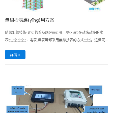
無線抄表應(yīng)用方案
隨著無線技術(shù)的普及應(yīng)用，現(xiàn)在越來越多的水
表，電表,氣表等都采用無線抄表的方式，這樣既
省去了人工抄表必須家家入戶的繁瑣，也減去了人工抄表計數
詳情 >
(shù)的差錯。我司自主研發(fā)設(shè)計的遠(yuǎn)程
無線抄表系統(tǒng)主要由四大塊組成：表頭采集發(fā)射模塊，
RF網(wǎng)關(guān)模塊，終端處理模塊和服務(wù)器等組
成，適用于小區(qū)內(nèi)各型表數(shù)據(jù)的采
集。