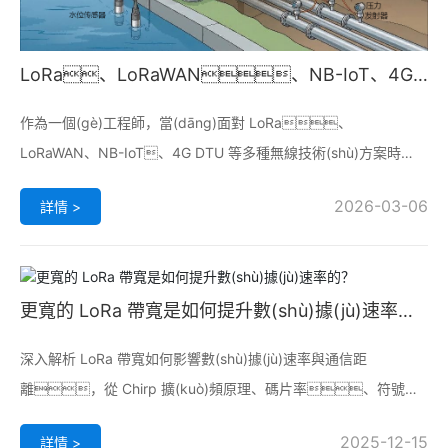
LoRa、LoRaWAN、NB-IoT、4G
DTU 有什么區(qū)別？ 工業(yè)無線方案
作為一個(gè)工程師，當(dāng)面對 LoRa、
選型分析
LoRaWAN、NB-IoT、4G DTU 等多種無線技術(shù)方案時
(shí)，工程師往往容易產(chǎn)生選型困惑。它們都具備
2026-03-06
詳情 >
無線通信能力，但典型應(yīng)用場景并不相同。
那么究竟應(yīng)如何選擇？本文將系統(tǒng)梳理各類技術
(shù)差異，并提供結(jié)構(gòu)化選型參考與決策
表。
更寬的 LoRa 帶寬是如何提升數(shù)據(jù)速率
的？
深入解析 LoRa 帶寬如何影響數(shù)據(jù)速率與通信距
離，從 Chirp 擴(kuò)頻原理、碼片率、符號周
期到比特率公式，系統(tǒng)講清“帶寬越寬為什么更快”。結
2025-12-15
詳情 >