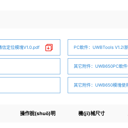
距通信定位模塊V1.0.pdf
PC軟件：UWBTools V1.2(
其它附件：UWB650PC軟件使用
其它附件：UWB650模塊使用說(
操作說(shuō)明
機(jī)械尺寸