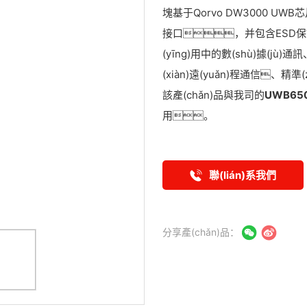
塊基于Qorvo DW3000 UW
接口，并包含ESD保護(
(yīng)用中的數(shù)據(jù
(xiàn)遠(yuǎn)程通信、精
該產(chǎn)品與我司的
UWB65
用。
聯(lián)系我們
分享產(chǎn)品：