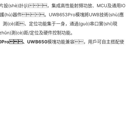
B芯片設(shè)計(jì)，集成高性能射頻功放、MCU及通用IO
hù)器件。UWB653Pro模塊將UWB技術(shù)應
)通訊、測(cè)距、定位功能集于一身，通過(guò)串口實(shí)現
準(zhǔn)測(cè)距/定位及硬件控制功能。
0Pro、UWB650
模塊功能兼容，用戶可自主搭配使