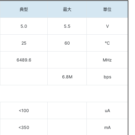
典型
最大
單位
5.0
5.5
V
25
60
℃
6489.6
MHz
6.8M
bps
<100
uA
<350
mA