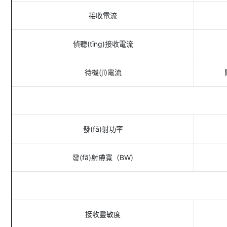
接收電流
偵聽(tīng)接收電流
待機(jī)電流
發(fā)射功率
發(fā)射帶寬（BW)
接收靈敏度