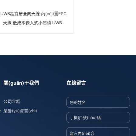
UWB超寬帶全向天線 內(nèi)置FPC
天線 低成本嵌入式小體積 UWB-
FPC-IP1
關(guān)于我們
在線留言
公司介紹
析
榮譽(yù)資質(zhì)