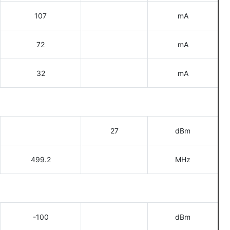
107
mA
72
mA
32
mA
27
dBm
499.2
MHz
-100
dBm