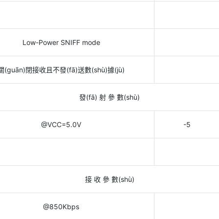
Low-Power SNIFF mode
關(guān)閉接收且不發(fā)送數(shù)據(jù)
發(fā) 射 參 數(shù)
@VCC=5.0V
-5
接 收 參 數(shù)
@850Kbps