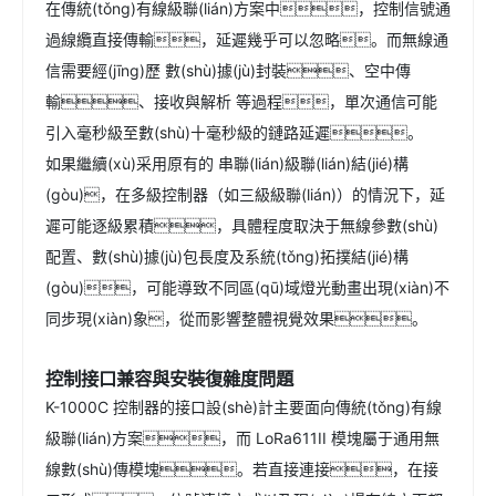
在傳統(tǒng)有線級聯(lián)方案中，控制信號通
過線纜直接傳輸，延遲幾乎可以忽略。而無線通
信需要經(jīng)歷 數(shù)據(jù)封裝、空中傳
輸、接收與解析 等過程，單次通信可能
引入毫秒級至數(shù)十毫秒級的鏈路延遲。
如果繼續(xù)采用原有的 串聯(lián)級聯(lián)結(jié)構
(gòu)，在多級控制器（如三級級聯(lián)）的情況下，延
遲可能逐級累積，具體程度取決于無線參數(shù)
配置、數(shù)據(jù)包長度及系統(tǒng)拓撲結(jié)構
(gòu)，可能導致不同區(qū)域燈光動畫出現(xiàn)不
同步現(xiàn)象，從而影響整體視覺效果。
控制接口兼容與安裝復雜度問題
K-1000C 控制器的接口設(shè)計主要面向傳統(tǒng)有線
級聯(lián)方案，而 LoRa611II 模塊屬于通用無
線數(shù)傳模塊。若直接連接，在接