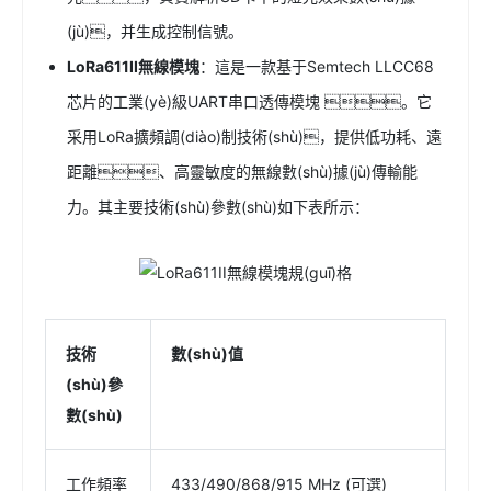
(jù)，并生成控制信號。
LoRa611II無線模塊
：這是一款基于Semtech LLCC68
芯片的工業(yè)級UART串口透傳模塊 。它
采用LoRa擴頻調(diào)制技術(shù)，提供低功耗、遠
距離、高靈敏度的無線數(shù)據(jù)傳輸能
力。其主要技術(shù)參數(shù)如下表所示：
技術
數(shù)值
(shù)參
數(shù)
工作頻率
433/490/868/915 MHz (可選)