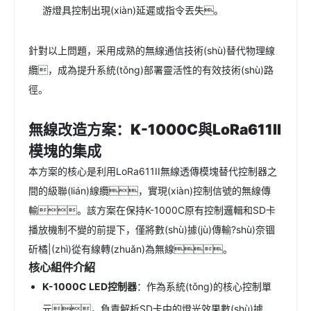
游燈具控制出現(xiàn)延遲或指令丟失。
針對以上問題，采用成熟的無線通信技術(shù)替代物理線
纜，成為提升系統(tǒng)部署靈活性的有效技術(shù)路
徑。
無線改造方案：K-1000C與LoRa611II
模塊的集成
本方案的核心是利用LoRa611II無線透傳模塊替代控制器之
間的級聯(lián)線纜，實現(xiàn)控制信號的無線傳
輸。該方案在保持K-1000C原有控制邏輯和SD卡
播放機制不變的前提下，僅將數(shù)據(jù)傳輸?shù)奈锢
斫橘|(zhì)從有線轉(zhuǎn)為無線。
核心組件介紹
K-1000C LED控制器
：作為系統(tǒng)的核心控制單
元，負責解析SD卡中的燈光效果數(shù)據