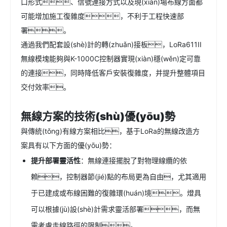
口形式、信號連接方式以及現(xiàn)場布線方面都
可能增加施工復雜度，不利于工程快速部
署。
通過我們配套設(shè)計的轉(zhuǎn)接板，LoRa611II
無線模塊能夠與K-1000C控制器實現(xiàn)穩(wěn)定可靠
的連接，同時降低客戶安裝復雜度，并提升整體項目
交付效率。
無線方案的技術(shù)優(yōu)勢
與傳統(tǒng)有線方案相比，基于LoRa的無線改造方
案具有以下方面的優(yōu)勢：
提升部署靈活性
：無線連接擺脫了對物理線纜的依
賴，控制器節(jié)點的布局更為自由，尤其適用
于已建成或布線困難的復雜環(huán)境。燈具
可以根據(jù)設(shè)計需求靈活部署，而無
需考慮走線路徑的限制。