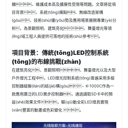
雜、維護成本高及擴展性受限等問題。文章將從項
目背景、系統(tǒng)痛點、無線改造架構
(gòu)、技術(shù)優(yōu)勢及應用場景展開專業(yè)分
析，為景觀照明、建筑亮化、舞臺燈光等領
(lǐng)域工程人員提供可落地的技術(shù)參考。
項目背景：傳統(tǒng)LED控制系統
(tǒng)的布線挑戰(zhàn)
在建筑亮化、景觀照明、舞臺燈光以及大型
戶外燈光工程中，LED燈光控制系統(tǒng)普遍采用多級
控制器級聯(lián)的結(jié)構(gòu)。K-1000C作為一
款應用廣泛的LED異步控制器，通過讀取SD卡中的預
設(shè)效果文件，驅(qū)動全彩LED燈具實現
(xiàn)豐富的動畫或色彩變化 。