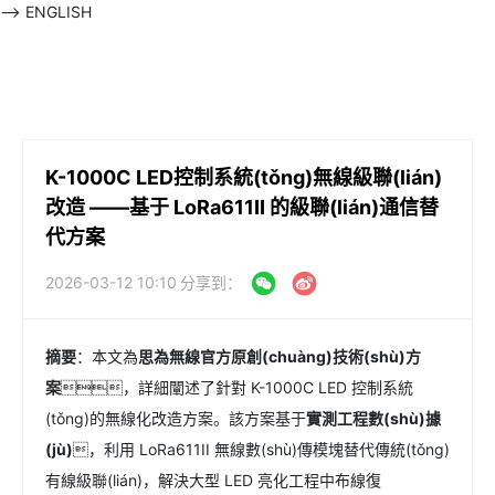
-->
ENGLISH
K-1000C LED控制系統(tǒng)無線級聯(lián)
改造 ——基于 LoRa611II 的級聯(lián)通信替
代方案
2026-03-12 10:10
分享到：
摘要
：本文為
思為無線官方原創(chuàng)技術(shù)方
案
，詳細闡述了針對 K-1000C LED 控制系統
(tǒng)的無線化改造方案。該方案基于
實測工程數(shù)據
(jù)
，利用 LoRa611II 無線數(shù)傳模塊替代傳統(tǒng)
有線級聯(lián)，解決大型 LED 亮化工程中布線復