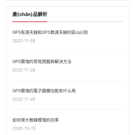
產(chǎn)品解析
GPS有源天線和GPS無源天線的區(qū)別
2022-11-28
GPS模塊的常見問題與解決方法
2022-11-28
GPS模塊的電子圍欄功能有什么用
2022-11-28
如何增大無線模塊的功率
2020-10-15