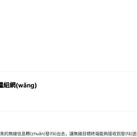
組網(wǎng)
)來的無線信息轉(zhuǎn)發(fā)出去，讓無線目標終端能夠接收到發(fā)