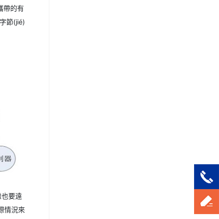
攜帶的有
(jié)
離也要遠
際情況來