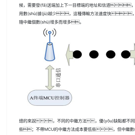
候，需要發(fā)送端加上下一目標端的地址和信道
用數(shù)據(jù)越少，這種傳輸方法速度快，成本
隨中繼個數(shù)增多而增多。
總的來說，不同的中繼方法，優(yōu)缺點都
些；不帶MCU的中繼方法成本要低些，但中繼數(s