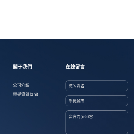
關于我們
在線留言
公司介紹
析
榮譽資質(zhì)