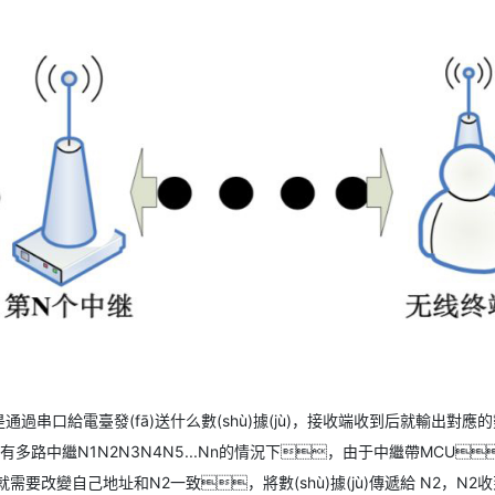
串口給電臺發(fā)送什么數(shù)據(jù)，接收端收到后就輸出對應的數
，中間在有多路中繼N1N2N3N4N5...Nn的情況下，由于中繼帶MCU
就需要改變自己地址和N2一致，將數(shù)據(jù)傳遞給 N2，N2收到