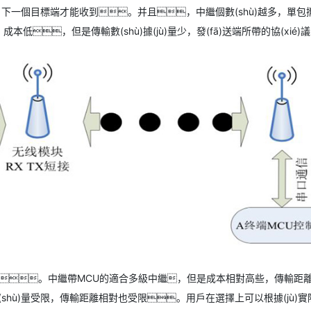
，下一個目標端才能收到。并且，中繼個數(shù)越多，單包
低，但是傳輸數(shù)據(jù)量少，發(fā)送端所帶的協(xié)議字節
不同。中繼帶MCU的適合多級中繼，但是成本相對高些，傳輸距
hù)量受限，傳輸距離相對也受限。用戶在選擇上可以根據(jù)實