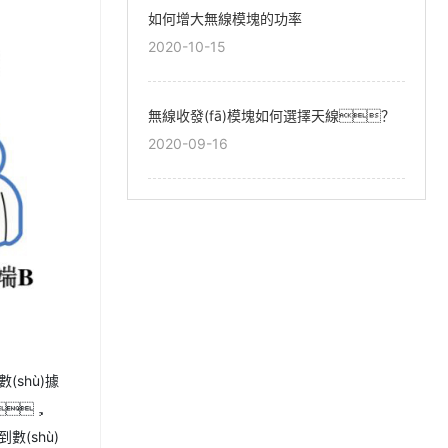
如何增大無線模塊的功率
2020-10-15
無線收發(fā)模塊如何選擇天線？
2020-09-16
(shù)據
，
數(shù)