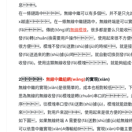
息。
在一條鏈路中，無線中繼可以有多個，并不是只允許一
x越遠。在一條無線中繼鏈路中，無線終端是可以實現(
(fā)。傳統(tǒng)的
無線模塊
，很多都是要么只能收
發(fā)轉(zhuǎn)換需要用戶操作，使用起來很不
很方便，模塊不發(fā)送數(shù)據(jù)的時候，
發(fā)送過來的數(shù)據(jù)時，就自動切換到發(fā
收發(fā)。使用這類無線收發(fā)模塊，就能夠組成
2、
無線中繼組網(wǎng)
的實現(xiàn)
無線中繼的實現(xiàn)是很簡單的，成本也相對較低
思為無線的無線收發(fā)模塊是轉(zhuǎn)串口的，通過
序，往模塊串口發(fā)送數(shù)據(jù)，模塊就能啟動發
來，對用戶來說，使用起來是很方便的
如下圖，如果無線終端 A 需要發(fā)送數(shù)據(jù)
可以依靠中繼實現(xiàn)A傳輸給B。實現(xiàn)